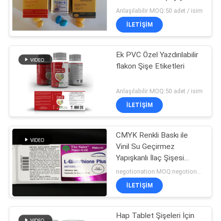
POLICY
Etiketleri Çok Boyutlu
Anlaşılabilir MOQ:50 adet / isim
İLETIŞIM
Ek PVC Özel Yazdırılabilir
flakon Şişe Etiketleri
Anlaşılabilir MOQ:50 adet / isim
İLETIŞIM
CMYK Renkli Baskı ile
Vinil Su Geçirmez
Yapışkanlı İlaç Şişesi
Etiketleri
negotionation MOQ:negotionation
İLETIŞIM
Hap Tablet Şişeleri İçin