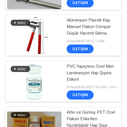
KONTROL
İLETIŞIM
Alüminyum Plastik Kap
BIZIMLE
Manuel Flakon Crimper
ILETIŞIME
Düşük Hacimli Sıkma
GEÇIN
Operasyonları
Anlaşılabilir MOQ:1 adet
İLETIŞIM
HABERLER
PVC Yapıştırıcı Özel Mat
Laminasyon Hap Şişesi
VAKALAR
Etiketi
Anlaşılabilir MOQ:50 adet / isim
SITE
İLETIŞIM
HARITASI
Altın ve Gümüş PET Özel
Flakon Etiketleri
PRIVACY
Yazdırılabilir Hap Şişe