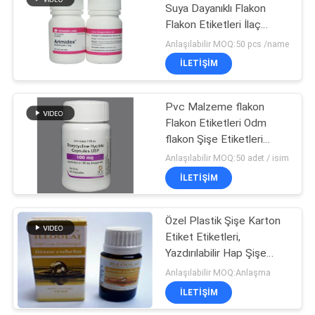
Suya Dayanıklı Flakon
Flakon Etiketleri İlaç
Flakon Etiketi
Anlaşılabilir MOQ:50 pcs /name
İLETIŞIM
Pvc Malzeme flakon
Flakon Etiketleri Odm
flakon Şişe Etiketleri
Çıkartmalar Özel Boyut
Anlaşılabilir MOQ:50 adet / isim
İLETIŞIM
Özel Plastik Şişe Karton
Etiket Etiketleri,
Yazdırılabilir Hap Şişe
Etiketleri Çok Boyutlu
Anlaşılabilir MOQ:Anlaşma
İLETIŞIM